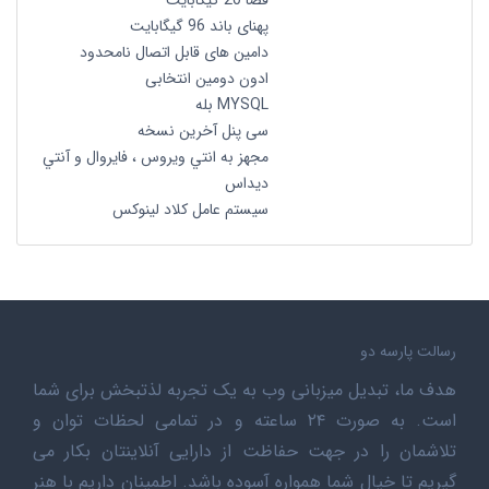
فضا 20 گیگابایت
پهنای باند 96 گیگابایت
دامین های قابل اتصال نامحدود
ادون دومین انتخابی
MYSQL بله
سی پنل آخرین نسخه
مجهز به انتي ويروس ، فايروال و آنتي
ديداس
سیستم عامل کلاد لینوکس
رسالت پارسه دو
هدف ما، تبدیل میزبانی وب به یک تجربه لذتبخش برای شما
است. به صورت ۲۴ ساعته و در تمامی لحظات توان و
تلاشمان را در جهت حفاظت از دارایی آنلاینتان بکار می
گیریم تا خیال شما همواره آسوده باشد. اطمینان داریم با هنر