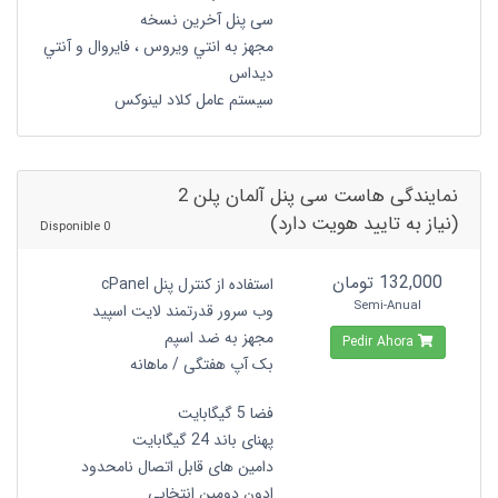
سی پنل آخرین نسخه
مجهز به انتي ويروس ، فايروال و آنتي
ديداس
سیستم عامل کلاد لینوکس
نمایندگی هاست سی پنل آلمان پلن 2
(نیاز به تایید هویت دارد)
0 Disponible
132,000 تومان
استفاده از کنترل پنل cPanel
Semi-Anual
وب سرور قدرتمند لایت اسپید
مجهز به ضد اسپم
Pedir Ahora
بک آپ هفتگی / ماهانه
فضا 5 گیگابایت
پهنای باند 24 گیگابایت
دامین های قابل اتصال نامحدود
ادون دومین انتخابی