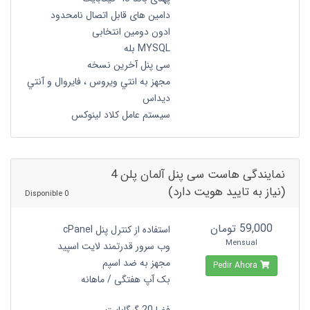
دامین های قابل اتصال نامحدود
ادون دومین انتخابی
MYSQL بله
سی پنل آخرین نسخه
مجهز به انتي ويروس ، فايروال و آنتي
ديداس
سیستم عامل کلاد لینوکس
نمایندگی هاست سی پنل آلمان پلن 4
(نیاز به تایید هویت دارد)
0 Disponible
59,000 تومان
استفاده از کنترل پنل cPanel
Mensual
وب سرور قدرتمند لایت اسپید
مجهز به ضد اسپم
Pedir Ahora
بک آپ هفتگی / ماهانه