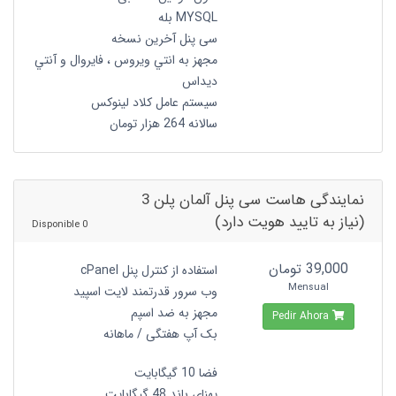
MYSQL بله
سی پنل آخرین نسخه
مجهز به انتي ويروس ، فايروال و آنتي
ديداس
سیستم عامل کلاد لینوکس
سالانه 264 هزار تومان
نمایندگی هاست سی پنل آلمان پلن 3
(نیاز به تایید هویت دارد)
0 Disponible
39,000 تومان
استفاده از کنترل پنل cPanel
Mensual
وب سرور قدرتمند لایت اسپید
مجهز به ضد اسپم
Pedir Ahora
بک آپ هفتگی / ماهانه
فضا 10 گیگابایت
پهنای باند 48 گیگابایت