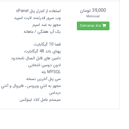
39,000 تومان
استفاده از کنترل پنل cPanel
Mensual
وب سرور قدرتمند لایت اسپید
مجهز به ضد اسپم
Demanar Ara
بک آپ هفتگی / ماهانه
فضا 10 گیگابایت
پهنای باند 48 گیگابایت
دامین های قابل اتصال نامحدود
ادون دومین انتخابی
MYSQL بله
سی پنل آخرین نسخه
مجهز به انتي ويروس ، فايروال و آنتي
ديداس
سیستم عامل کلاد لینوکس