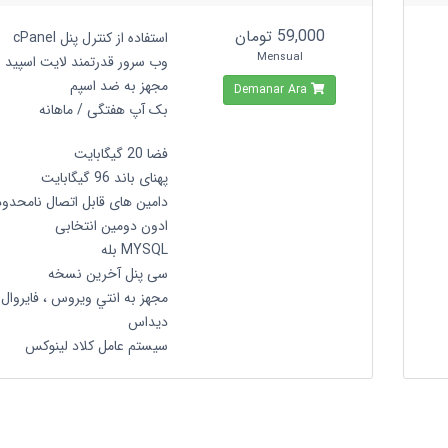
59,000 تومان
استفاده از کنترل پنل cPanel
Mensual
وب سرور قدرتمند لایت اسپید
مجهز به ضد اسپم
Demanar Ara
بک آپ هفتگی / ماهانه
فضا 20 گیگابایت
پهنای باند 96 گیگابایت
دامین های قابل اتصال نامحدود
ادون دومین انتخابی
MYSQL بله
سی پنل آخرین نسخه
مجهز به انتي ويروس ، فايروال 
ديداس
سیستم عامل کلاد لینوکس