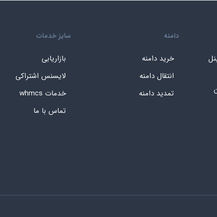
دامنه
سایز خدمات
نل
خرید دامنه
بازاریابی
انتقال دامنه
لایسنس اشتراکی
ن
تمدید دامنه
خدمات whmcs
تماس با ما