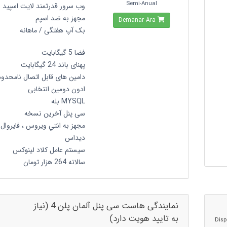
Semi-Anual
وب سرور قدرتمند لایت اسپید
مجهز به ضد اسپم
Demanar Ara
بک آپ هفتگی / ماهانه
فضا 5 گیگابایت
پهنای باند 24 گیگابایت
دامین های قابل اتصال نامحدود
ادون دومین انتخابی
MYSQL بله
سی پنل آخرین نسخه
مجهز به انتي ويروس ، فايروال 
ديداس
سیستم عامل کلاد لینوکس
سالانه 264 هزار تومان
نمایندگی هاست سی پنل آلمان پلن 4 (نیاز
به تایید هویت دارد)