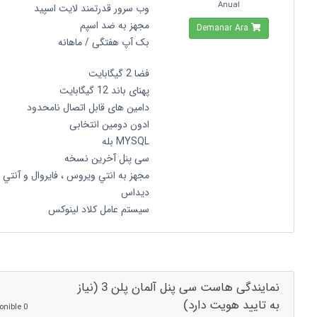
Anual
وب سرور قدرتمند لایت اسپید
مجهز به ضد اسپم
Demanar Ara
بک آپ هفتگی / ماهانه
فضا 2 گیگابایت
پهنای باند 12 گیگابایت
دامین های قابل اتصال نامحدود
ادون دومین انتخابی
MYSQL بله
سی پنل آخرین نسخه
مجهز به انتي ويروس ، فايروال و آنتي
ديداس
سیستم عامل کلاد لینوکس
نمایندگی هاست سی پنل آلمان پلن 3 (نیاز
به تایید هویت دارد)
0 Disponible