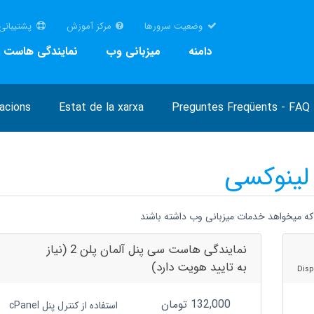
وضعیت سرورها
مرکز آموزش
پشتیبانی
دامنه
میزبانی وب
نمایندگی هاست
iacions
Estat de la xarxa
Preguntes Freqüents - FAQ
لینوکسی
که میخواهد خدمات میزبانی وب داشته باشند
نمایندگی هاست سی پنل آلمان پلن 2 (نیاز
به تایید هویت دارد)
132,000 تومان
استفاده از کنترل پنل cPanel