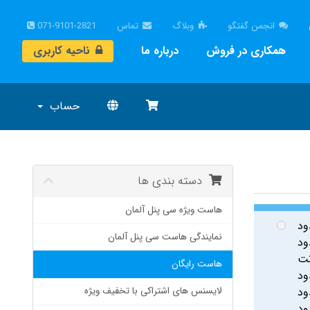
انجمن گفتگو
وبلاگ
تماس
071-9101-2821
همکاری در فروش
درباره ما
ناحیه کاربری
حساب
دسته بندی ها
هاست ویژه سی پنل آلمان
ود
نمایندگی هاست سی پنل آلمان
ود
هاست رایگان
ود
ود
لایسنس های اشتراکی با تخفیف ویژه
ود