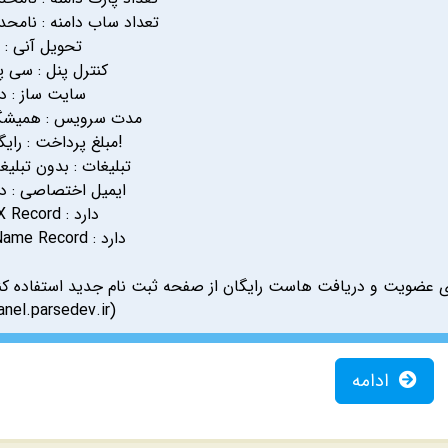
تعداد ساب دامنه : نامحد
تحویل آنی : ب
کنترل پنل : سی پ
سایت ساز : دا
مدت سرویس : همیش
مبلغ پرداخت : رایگان!
تبلیغات : بدون تبلیغ
ایمیل اختصاصی : دا
MX Record : دارد
CName Record : دارد
عضویت و دریافت هاست رایگان از صفحه ثبت نام جدید استفاده کنی
anel.parsedev.ir)
ادامه