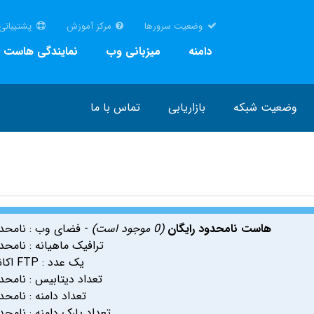
وضعیت سرورها
مرکز آموزش
پشتیبانی
دامنه
میزبانی وب
نمایندگی هاست
وضعیت شبکه
بازاریابی
تماس با ما
هاست نامحدود رایگان
(0 موجود است)
- فضای وب : نامحد
ترافیک ماهیانه : نامحد
اکانت FTP : یک عدد
تعداد دیتابیس : نامحد
تعداد دامنه : نامحد
تعداد پارک دامنه : نامحد