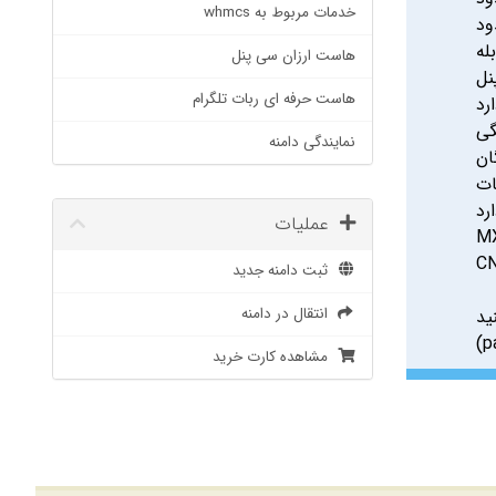
خدمات مربوط به whmcs
ود
له
هاست ارزان سی پنل
نل
هاست حرفه ای ربات تلگرام
رد
گی
نمایندگی دامنه
ات
رد
عملیات
ثبت دامنه جدید
انتقال در دامنه
د.
(p
مشاهده کارت خرید