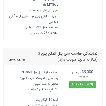
MYSQL بله
سی پنل آخرین نسخه
مجهز به انتي ويروس ، فايروال و آنتي
ديداس
سیستم عامل کلاد لینوکس
سالانه 264 هزار تومان
نمایندگی هاست سی پنل آلمان پلن 3
(نیاز به تایید هویت دارد)
0 Mövcuddur
39,000 تومان
استفاده از کنترل پنل cPanel
monthly
وب سرور قدرتمند لایت اسپید
مجهز به ضد اسپم
İndi sifariş et
بک آپ هفتگی / ماهانه
فضا 10 گیگابایت
پهنای باند 48 گیگابایت