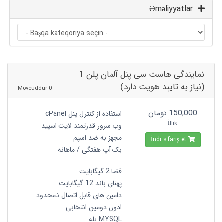
Əməliyyatlar
نمایندگی هاست سی پنل آلمان پلن 1
(نیاز به تایید هویت دارد)
0 Mövcuddur
150,000 تومان
استفاده از کنترل پنل cPanel
İllik
وب سرور قدرتمند لایت اسپید
مجهز به ضد اسپم
İndi sifariş et
بک آپ هفتگی / ماهانه
فضا 2 گیگابایت
پهنای باند 12 گیگابایت
دامین های قابل اتصال نامحدود
ادون دومین انتخابی
MYSQL بله