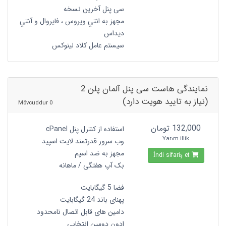
سی پنل آخرین نسخه
مجهز به انتي ويروس ، فايروال و آنتي
ديداس
سیستم عامل کلاد لینوکس
نمایندگی هاست سی پنل آلمان پلن 2
(نیاز به تایید هویت دارد)
0 Mövcuddur
132,000 تومان
استفاده از کنترل پنل cPanel
Yarım illik
وب سرور قدرتمند لایت اسپید
مجهز به ضد اسپم
İndi sifariş et
بک آپ هفتگی / ماهانه
فضا 5 گیگابایت
پهنای باند 24 گیگابایت
دامین های قابل اتصال نامحدود
ادون دومین انتخابی