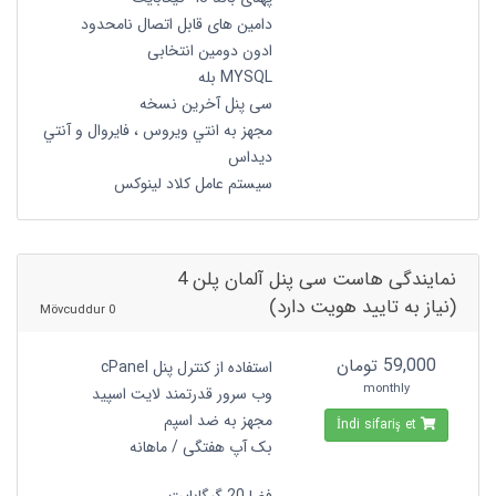
دامین های قابل اتصال نامحدود
ادون دومین انتخابی
MYSQL بله
سی پنل آخرین نسخه
مجهز به انتي ويروس ، فايروال و آنتي
ديداس
سیستم عامل کلاد لینوکس
نمایندگی هاست سی پنل آلمان پلن 4
(نیاز به تایید هویت دارد)
0 Mövcuddur
59,000 تومان
استفاده از کنترل پنل cPanel
monthly
وب سرور قدرتمند لایت اسپید
مجهز به ضد اسپم
İndi sifariş et
بک آپ هفتگی / ماهانه