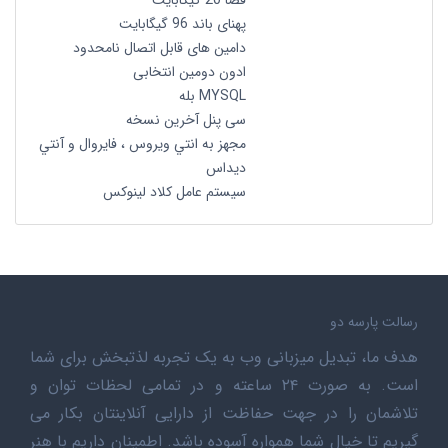
فضا 20 گیگابایت
پهنای باند 96 گیگابایت
دامین های قابل اتصال نامحدود
ادون دومین انتخابی
MYSQL بله
سی پنل آخرین نسخه
مجهز به انتي ويروس ، فايروال و آنتي
ديداس
سیستم عامل کلاد لینوکس
رسالت پارسه دو
هدف ما، تبدیل میزبانی وب به یک تجربه لذتبخش برای شما
است. به صورت ۲۴ ساعته و در تمامی لحظات توان و
تلاشمان را در جهت حفاظت از دارایی آنلاینتان بکار می
گیریم تا خیال شما همواره آسوده باشد. اطمینان داریم با هنر