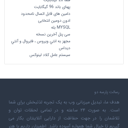
فضا 20 گیگابایت
پهنای باند 96 گیگابایت
دامین های قابل اتصال نامحدود
ادون دومین انتخابی
MYSQL بله
سی پنل آخرین نسخه
مجهز به انتي ويروس ، فايروال و آنتي
ديداس
سیستم عامل کلاد لینوکس
رسالت پارسه دو
هدف ما، تبدیل میزبانی وب به یک تجربه لذتبخش برای شما
است. به صورت ۲۴ ساعته و در تمامی لحظات توان و
تلاشمان را در جهت حفاظت از دارایی آنلاینتان بکار می
گیریم تا خیال شما همواره آسوده باشد. اطمینان داریم با هنر