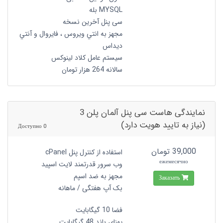
MYSQL بله
سی پنل آخرین نسخه
مجهز به انتي ويروس ، فايروال و آنتي
ديداس
سیستم عامل کلاد لینوکس
سالانه 264 هزار تومان
نمایندگی هاست سی پنل آلمان پلن 3
(نیاز به تایید هویت دارد)
0 Доступно
39,000 تومان
استفاده از کنترل پنل cPanel
ежемесячно
وب سرور قدرتمند لایت اسپید
مجهز به ضد اسپم
Заказать
بک آپ هفتگی / ماهانه
فضا 10 گیگابایت
پهنای باند 48 گیگابایت