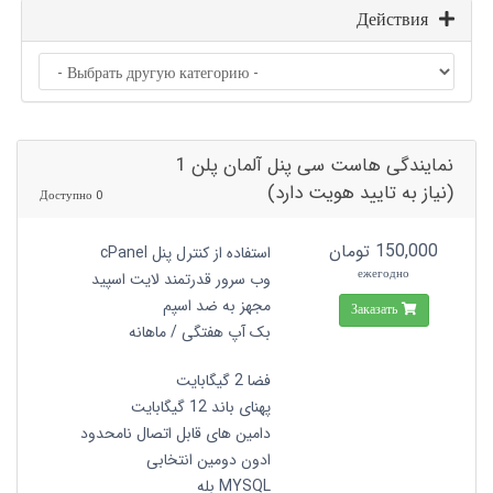
Действия
نمایندگی هاست سی پنل آلمان پلن 1
(نیاز به تایید هویت دارد)
0 Доступно
150,000 تومان
استفاده از کنترل پنل cPanel
ежегодно
وب سرور قدرتمند لایت اسپید
مجهز به ضد اسپم
Заказать
بک آپ هفتگی / ماهانه
فضا 2 گیگابایت
پهنای باند 12 گیگابایت
دامین های قابل اتصال نامحدود
ادون دومین انتخابی
MYSQL بله