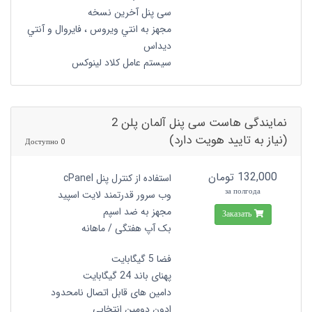
سی پنل آخرین نسخه
مجهز به انتي ويروس ، فايروال و آنتي
ديداس
سیستم عامل کلاد لینوکس
نمایندگی هاست سی پنل آلمان پلن 2
(نیاز به تایید هویت دارد)
0 Доступно
132,000 تومان
استفاده از کنترل پنل cPanel
за полгода
وب سرور قدرتمند لایت اسپید
مجهز به ضد اسپم
Заказать
بک آپ هفتگی / ماهانه
فضا 5 گیگابایت
پهنای باند 24 گیگابایت
دامین های قابل اتصال نامحدود
ادون دومین انتخابی