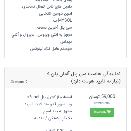
دامین های قابل اتصال نامحدود
ادون دومین انتخابی
MYSQL بله
سی پنل آخرین نسخه
مجهز به انتي ويروس ، فايروال و آنتي
ديداس
سیستم عامل کلاد لینوکس
نمایندگی هاست سی پنل آلمان پلن 4
(نیاز به تایید هویت دارد)
0 Доступно
59,000 تومان
استفاده از کنترل پنل cPanel
ежемесячно
وب سرور قدرتمند لایت اسپید
مجهز به ضد اسپم
Заказать
بک آپ هفتگی / ماهانه