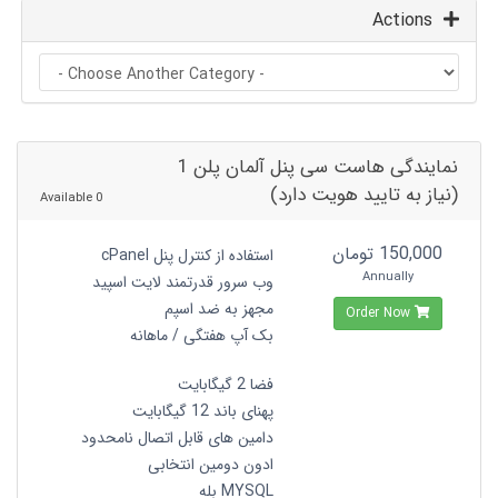
Actions
نمایندگی هاست سی پنل آلمان پلن 1
(نیاز به تایید هویت دارد)
0 Available
150,000 تومان
استفاده از کنترل پنل cPanel
Annually
وب سرور قدرتمند لایت اسپید
مجهز به ضد اسپم
Order Now
بک آپ هفتگی / ماهانه
فضا 2 گیگابایت
پهنای باند 12 گیگابایت
دامین های قابل اتصال نامحدود
ادون دومین انتخابی
MYSQL بله