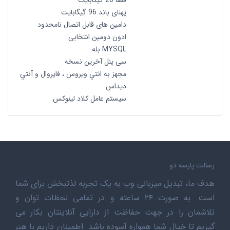
فضا 20 گیگابایت
پهنای باند 96 گیگابایت
دامین های قابل اتصال نامحدود
ادون دومین انتخابی
MYSQL بله
سی پنل آخرین نسخه
مجهز به انتي ويروس ، فايروال و آنتي
ديداس
سیستم عامل کلاد لینوکس
رسالت پارسه دو
هدف ما، تبدیل میزبانی وب به یک تجربه لذتبخش برای شما
است. به صورت ۲۴ ساعته و در تمامی لحظات توان و
تلاشمان را در جهت حفاظت از دارایی آنلاینتان بکار می
گیریم تا خیال شما همواره آسوده باشد. اطمینان داریم با هنر