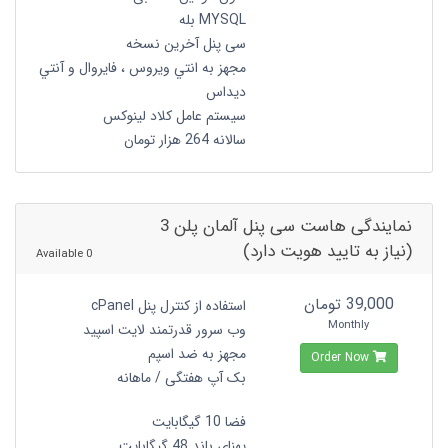
MYSQL بله
سی پنل آخرین نسخه
مجهز به انتي ويروس ، فايروال و آنتي
ديداس
سیستم عامل کلاد لینوکس
سالانه 264 هزار تومان
نمایندگی هاست سی پنل آلمان پلن 3
(نیاز به تایید هویت دارد)
0 Available
39,000 تومان
استفاده از کنترل پنل cPanel
Monthly
وب سرور قدرتمند لایت اسپید
مجهز به ضد اسپم
Order Now
بک آپ هفتگی / ماهانه
فضا 10 گیگابایت
پهنای باند 48 گیگابایت