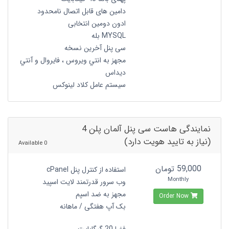
دامین های قابل اتصال نامحدود
ادون دومین انتخابی
MYSQL بله
سی پنل آخرین نسخه
مجهز به انتي ويروس ، فايروال و آنتي
ديداس
سیستم عامل کلاد لینوکس
نمایندگی هاست سی پنل آلمان پلن 4
(نیاز به تایید هویت دارد)
0 Available
59,000 تومان
استفاده از کنترل پنل cPanel
Monthly
وب سرور قدرتمند لایت اسپید
مجهز به ضد اسپم
Order Now
بک آپ هفتگی / ماهانه