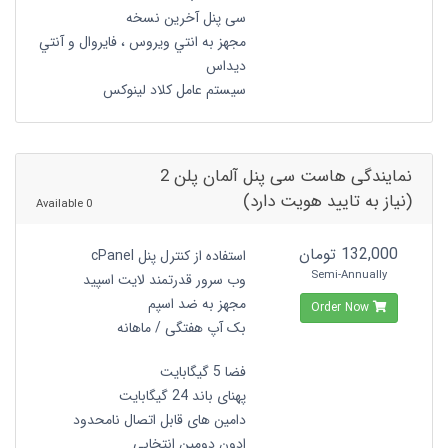
سی پنل آخرین نسخه
مجهز به انتي ويروس ، فايروال و آنتي
ديداس
سیستم عامل کلاد لینوکس
نمایندگی هاست سی پنل آلمان پلن 2
(نیاز به تایید هویت دارد)
0 Available
132,000 تومان
استفاده از کنترل پنل cPanel
Semi-Annually
وب سرور قدرتمند لایت اسپید
مجهز به ضد اسپم
Order Now
بک آپ هفتگی / ماهانه
فضا 5 گیگابایت
پهنای باند 24 گیگابایت
دامین های قابل اتصال نامحدود
ادون دومین انتخابی