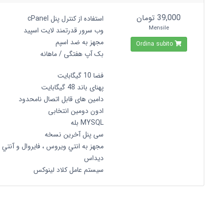
39,000 تومان
استفاده از کنترل پنل cPanel
Mensile
وب سرور قدرتمند لایت اسپید
مجهز به ضد اسپم
Ordina subito
بک آپ هفتگی / ماهانه
فضا 10 گیگابایت
پهنای باند 48 گیگابایت
دامین های قابل اتصال نامحدود
ادون دومین انتخابی
MYSQL بله
سی پنل آخرین نسخه
مجهز به انتي ويروس ، فايروال و آنتي
ديداس
سیستم عامل کلاد لینوکس