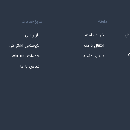
دامنه
سایز خدمات
نل
خرید دامنه
بازاریابی
انتقال دامنه
لایسنس اشتراکی
ن
تمدید دامنه
خدمات whmcs
تماس با ما