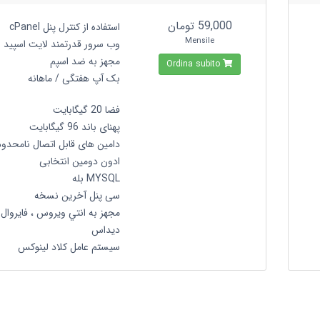
59,000 تومان
استفاده از کنترل پنل cPanel
Mensile
وب سرور قدرتمند لایت اسپید
مجهز به ضد اسپم
Ordina subito
بک آپ هفتگی / ماهانه
فضا 20 گیگابایت
پهنای باند 96 گیگابایت
دامین های قابل اتصال نامحدود
ادون دومین انتخابی
MYSQL بله
سی پنل آخرین نسخه
مجهز به انتي ويروس ، فايروال 
ديداس
سیستم عامل کلاد لینوکس