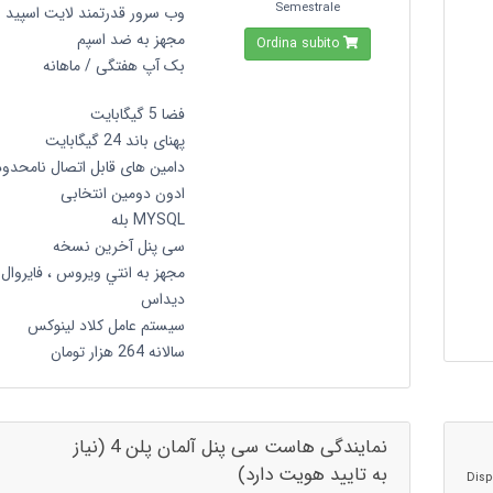
Semestrale
وب سرور قدرتمند لایت اسپید
مجهز به ضد اسپم
Ordina subito
بک آپ هفتگی / ماهانه
فضا 5 گیگابایت
پهنای باند 24 گیگابایت
دامین های قابل اتصال نامحدود
ادون دومین انتخابی
MYSQL بله
سی پنل آخرین نسخه
مجهز به انتي ويروس ، فايروال 
ديداس
سیستم عامل کلاد لینوکس
سالانه 264 هزار تومان
نمایندگی هاست سی پنل آلمان پلن 4 (نیاز
به تایید هویت دارد)