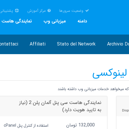
وضعیت سرورها
مرکز آموزش
پشتیبانی
دامنه
میزبانی وب
نمایندگی هاست
ontattaci!
Affiliati
Stato del Network
Archivio 
لینوکسی
که میخواهد خدمات میزبانی وب داشته باشند
نمایندگی هاست سی پنل آلمان پلن 2 (نیاز
به تایید هویت دارد)
132,000 تومان
استفاده از کنترل پنل cPanel