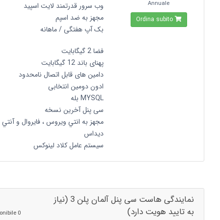
Annuale
وب سرور قدرتمند لایت اسپید
مجهز به ضد اسپم
Ordina subito
بک آپ هفتگی / ماهانه
فضا 2 گیگابایت
پهنای باند 12 گیگابایت
دامین های قابل اتصال نامحدود
ادون دومین انتخابی
MYSQL بله
سی پنل آخرین نسخه
مجهز به انتي ويروس ، فايروال و آنتي
ديداس
سیستم عامل کلاد لینوکس
نمایندگی هاست سی پنل آلمان پلن 3 (نیاز
به تایید هویت دارد)
0 Disponibile