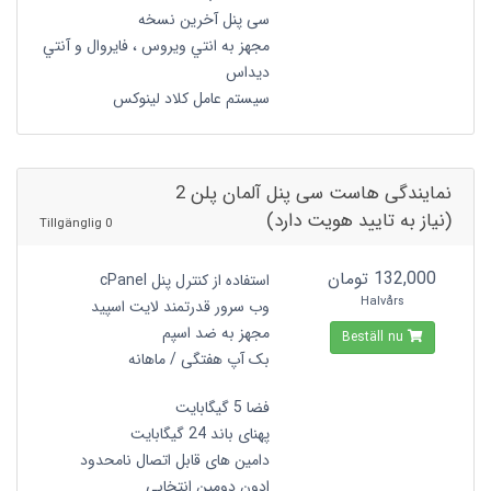
سی پنل آخرین نسخه
مجهز به انتي ويروس ، فايروال و آنتي
ديداس
سیستم عامل کلاد لینوکس
نمایندگی هاست سی پنل آلمان پلن 2
(نیاز به تایید هویت دارد)
0 Tillgänglig
132,000 تومان
استفاده از کنترل پنل cPanel
Halvårs
وب سرور قدرتمند لایت اسپید
مجهز به ضد اسپم
Beställ nu
بک آپ هفتگی / ماهانه
فضا 5 گیگابایت
پهنای باند 24 گیگابایت
دامین های قابل اتصال نامحدود
ادون دومین انتخابی