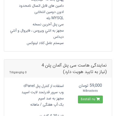
دامین های قابل اتصال نامحدود
ادون دومین انتخابی
MYSQL بله
سی پنل آخرین نسخه
مجهز به انتي ويروس ، فايروال و آنتي
ديداس
سیستم عامل کلاد لینوکس
نمایندگی هاست سی پنل آلمان پلن 4
(نیاز به تایید هویت دارد)
0 Tillgänglig
59,000 تومان
استفاده از کنترل پنل cPanel
Månadsvis
وب سرور قدرتمند لایت اسپید
مجهز به ضد اسپم
Beställ nu
بک آپ هفتگی / ماهانه