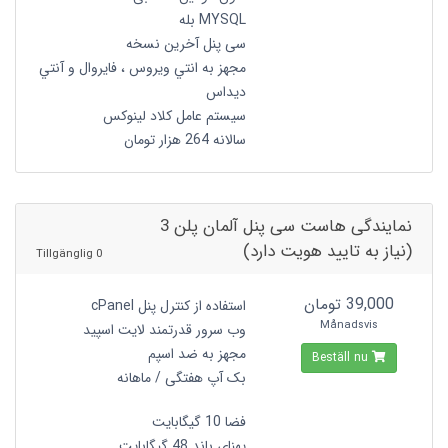
MYSQL بله
سی پنل آخرین نسخه
مجهز به انتي ويروس ، فايروال و آنتي
ديداس
سیستم عامل کلاد لینوکس
سالانه 264 هزار تومان
نمایندگی هاست سی پنل آلمان پلن 3
(نیاز به تایید هویت دارد)
0 Tillgänglig
39,000 تومان
استفاده از کنترل پنل cPanel
Månadsvis
وب سرور قدرتمند لایت اسپید
مجهز به ضد اسپم
Beställ nu
بک آپ هفتگی / ماهانه
فضا 10 گیگابایت
پهنای باند 48 گیگابایت