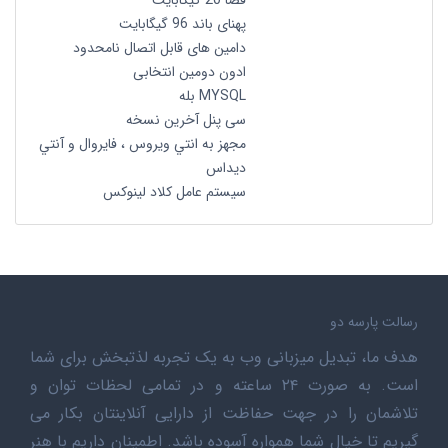
فضا 20 گیگابایت
پهنای باند 96 گیگابایت
دامین های قابل اتصال نامحدود
ادون دومین انتخابی
MYSQL بله
سی پنل آخرین نسخه
مجهز به انتي ويروس ، فايروال و آنتي
ديداس
سیستم عامل کلاد لینوکس
رسالت پارسه دو
هدف ما، تبدیل میزبانی وب به یک تجربه لذتبخش برای شما
است. به صورت ۲۴ ساعته و در تمامی لحظات توان و
تلاشمان را در جهت حفاظت از دارایی آنلاینتان بکار می
گیریم تا خیال شما همواره آسوده باشد. اطمینان داریم با هنر