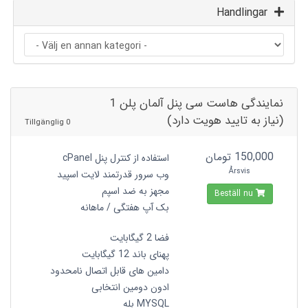
Handlingar
نمایندگی هاست سی پنل آلمان پلن 1
(نیاز به تایید هویت دارد)
0 Tillgänglig
150,000 تومان
استفاده از کنترل پنل cPanel
Årsvis
وب سرور قدرتمند لایت اسپید
مجهز به ضد اسپم
Beställ nu
بک آپ هفتگی / ماهانه
فضا 2 گیگابایت
پهنای باند 12 گیگابایت
دامین های قابل اتصال نامحدود
ادون دومین انتخابی
MYSQL بله