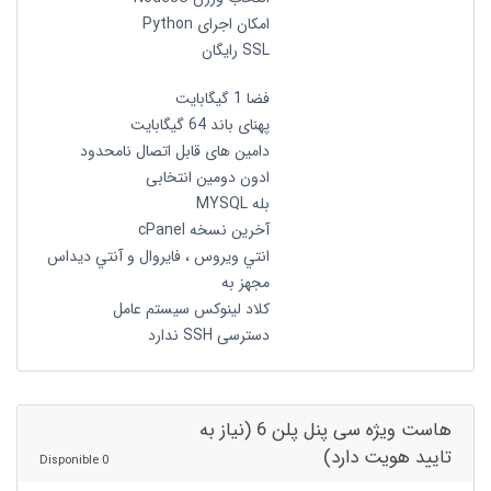
امکان اجرای Python
SSL رایگان
فضا 1 گیگابایت
پهنای باند 64 گیگابایت
دامین های قابل اتصال نامحدود
ادون دومین انتخابی
بله MYSQL
آخرین نسخه cPanel
انتي ويروس ، فايروال و آنتي ديداس
مجهز به
کلاد لینوکس سیستم عامل
دسترسی SSH ندارد
هاست ویژه سی پنل پلن 6 (نیاز به
تایید هویت دارد)
0 Disponible