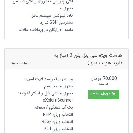
انتي ويروس ، فايروال و آنتي ديداس
مجهز به
کلاد لینوکس سیستم عامل
دسترسی SSH ندارد
دامنه .ir رایگان در پرداخت سالانه
هاست ویژه سی پنل پلن 3 (نیاز به
تایید هویت دارد)
0 Disponible
70,000 تومان
وب سرور قدرتمند لایت اسپید
Anual
مجهز به ضد اسپم
مجهز به آنتی شل و اسکنر قدرتمند
Pedir Ahora
eXploit Scanner
بک آپ هفتگی / ماهانه
انتخاب ورژن PHP
انتخاب ورژن Ruby
انتخاب ورژن Perl