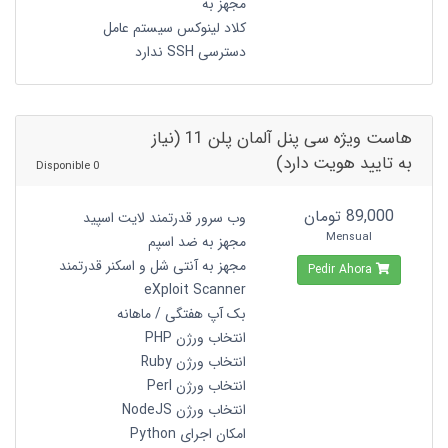
مجهز به
کلاد لینوکس سیستم عامل
دسترسی SSH ندارد
هاست ویژه سی پنل آلمان پلن 11 (نیاز
به تایید هویت دارد)
0 Disponible
89,000 تومان
وب سرور قدرتمند لایت اسپید
Mensual
مجهز به ضد اسپم
مجهز به آنتی شل و اسکنر قدرتمند
Pedir Ahora
eXploit Scanner
بک آپ هفتگی / ماهانه
انتخاب ورژن PHP
انتخاب ورژن Ruby
انتخاب ورژن Perl
انتخاب ورژن NodeJS
امکان اجرای Python