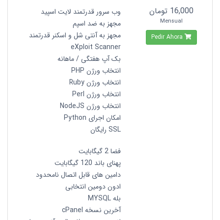
16,000 تومان
وب سرور قدرتمند لایت اسپید
Mensual
مجهز به ضد اسپم
مجهز به آنتی شل و اسکنر قدرتمند
Pedir Ahora
eXploit Scanner
بک آپ هفتگی / ماهانه
انتخاب ورژن PHP
انتخاب ورژن Ruby
انتخاب ورژن Perl
انتخاب ورژن NodeJS
امکان اجرای Python
SSL رایگان
فضا 2 گیگابایت
پهنای باند 120 گیگابایت
دامین های قابل اتصال نامحدود
ادون دومین انتخابی
بله MYSQL
آخرین نسخه cPanel