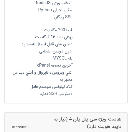
انتخاب ورژن NodeJS
امکان اجرای Python
SSL رایگان
فضا 200 مگابایت
پهنای باند 16 گیگابایت
دامین های قابل اتصال نامحدود
ادون دومین انتخابی
بله MYSQL
آخرین نسخه cPanel
انتي ويروس ، فايروال و آنتي ديداس
مجهز به
کلاد لینوکس سیستم عامل
دسترسی SSH ندارد
هاست ویژه سی پنل پلن 4 (نیاز به
تایید هویت دارد)
0 Disponible