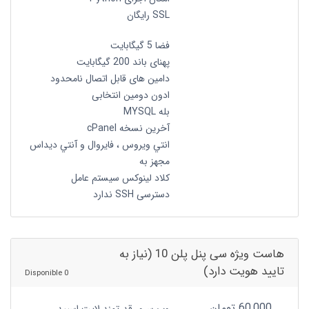
SSL رایگان
فضا 5 گیگابایت
پهنای باند 200 گیگابایت
دامین های قابل اتصال نامحدود
ادون دومین انتخابی
بله MYSQL
آخرین نسخه cPanel
انتي ويروس ، فايروال و آنتي ديداس
مجهز به
کلاد لینوکس سیستم عامل
دسترسی SSH ندارد
هاست ویژه سی پنل پلن 10 (نیاز به
تایید هویت دارد)
0 Disponible
60,000 تومان