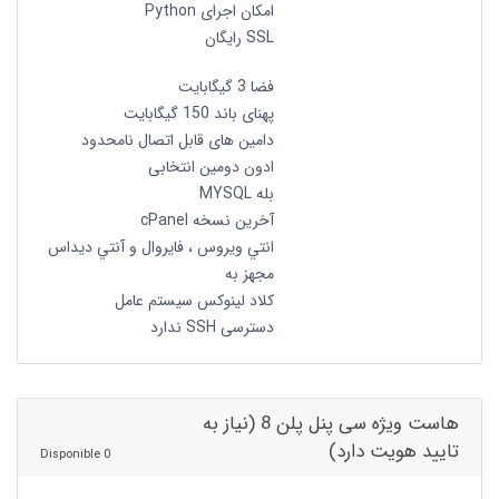
امکان اجرای Python
SSL رایگان
فضا 3 گیگابایت
پهنای باند 150 گیگابایت
دامین های قابل اتصال نامحدود
ادون دومین انتخابی
بله MYSQL
آخرین نسخه cPanel
انتي ويروس ، فايروال و آنتي ديداس
مجهز به
کلاد لینوکس سیستم عامل
دسترسی SSH ندارد
هاست ویژه سی پنل پلن 8 (نیاز به
تایید هویت دارد)
0 Disponible