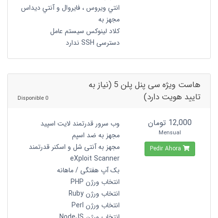
انتي ويروس ، فايروال و آنتي ديداس
مجهز به
کلاد لینوکس سیستم عامل
دسترسی SSH ندارد
هاست ویژه سی پنل پلن 5 (نیاز به
تایید هویت دارد)
0 Disponible
12,000 تومان
وب سرور قدرتمند لایت اسپید
Mensual
مجهز به ضد اسپم
مجهز به آنتی شل و اسکنر قدرتمند
Pedir Ahora
eXploit Scanner
بک آپ هفتگی / ماهانه
انتخاب ورژن PHP
انتخاب ورژن Ruby
انتخاب ورژن Perl
انتخاب ورژن NodeJS