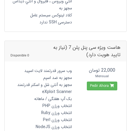
انتي ويروس ، فايروال و آنتي ديداس
مجهز به
کلاد لینوکس سیستم عامل
دسترسی SSH ندارد
هاست ویژه سی پنل پلن 7 (نیاز به
تایید هویت دارد)
0 Disponible
22,000 تومان
وب سرور قدرتمند لایت اسپید
Mensual
مجهز به ضد اسپم
مجهز به آنتی شل و اسکنر قدرتمند
Pedir Ahora
eXploit Scanner
بک آپ هفتگی / ماهانه
انتخاب ورژن PHP
انتخاب ورژن Ruby
انتخاب ورژن Perl
انتخاب ورژن NodeJS