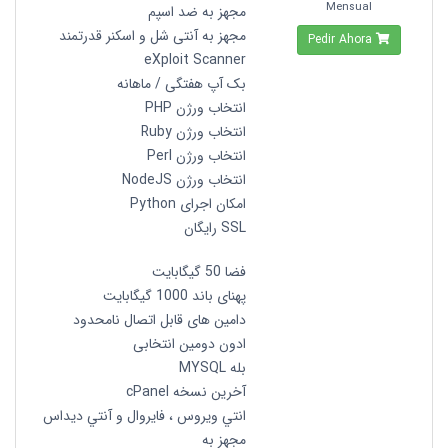
Mensual
مجهز به ضد اسپم
مجهز به آنتی شل و اسکنر قدرتمند
Pedir Ahora
eXploit Scanner
بک آپ هفتگی / ماهانه
انتخاب ورژن PHP
انتخاب ورژن Ruby
انتخاب ورژن Perl
انتخاب ورژن NodeJS
امکان اجرای Python
SSL رایگان
فضا 50 گیگابایت
پهنای باند 1000 گیگابایت
دامین های قابل اتصال نامحدود
ادون دومین انتخابی
بله MYSQL
آخرین نسخه cPanel
انتي ويروس ، فايروال و آنتي ديداس
مجهز به