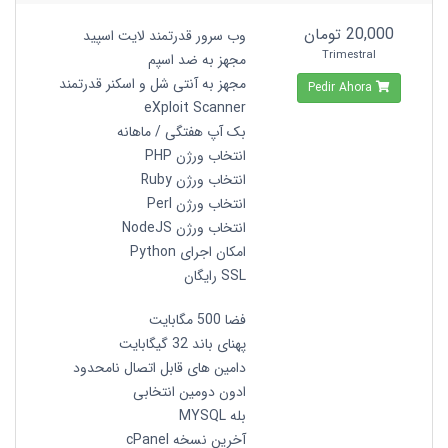
20,000 تومان
وب سرور قدرتمند لایت اسپید
Trimestral
مجهز به ضد اسپم
مجهز به آنتی شل و اسکنر قدرتمند
Pedir Ahora
eXploit Scanner
بک آپ هفتگی / ماهانه
انتخاب ورژن PHP
انتخاب ورژن Ruby
انتخاب ورژن Perl
انتخاب ورژن NodeJS
امکان اجرای Python
SSL رایگان
فضا 500 مگابایت
پهنای باند 32 گیگابایت
دامین های قابل اتصال نامحدود
ادون دومین انتخابی
بله MYSQL
آخرین نسخه cPanel