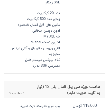
SSL رایگان
فضا 20 گیگابایت
پهنای باند 500 گیگابایت
دامین های قابل اتصال نامحدود
ادون دومین انتخابی
بله MYSQL
آخرین نسخه cPanel
انتي ويروس ، فايروال و آنتي ديداس
مجهز به
کلاد لینوکس سیستم عامل
دسترسی SSH ندارد
هاست ویژه سی پنل آلمان پلن 12 (نیاز
به تایید هویت دارد)
0 Disponible
119,000 تومان
وب سرور قدرتمند لایت اسپید