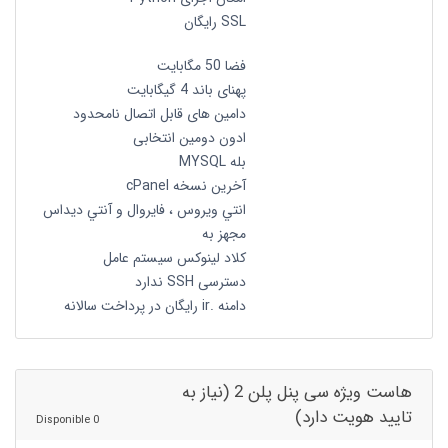
SSL رایگان
فضا 50 مگابایت
پهنای باند 4 گیگابایت
دامین های قابل اتصال نامحدود
ادون دومین انتخابی
بله MYSQL
آخرین نسخه cPanel
انتي ويروس ، فايروال و آنتي ديداس
مجهز به
کلاد لینوکس سیستم عامل
دسترسی SSH ندارد
دامنه .ir رایگان در پرداخت سالانه
هاست ویژه سی پنل پلن 2 (نیاز به
تایید هویت دارد)
0 Disponible