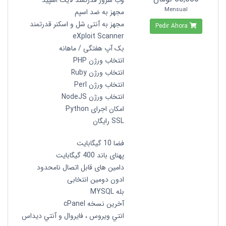
وب سرور قدرتمند لایت اسپید
Mensual
مجهز به ضد اسپم
مجهز به آنتی شل و اسکنر قدرتمند
Pedir Ahora
eXploit Scanner
بک آپ هفتگی / ماهانه
انتخاب ورژن PHP
انتخاب ورژن Ruby
انتخاب ورژن Perl
انتخاب ورژن NodeJS
امکان اجرای Python
SSL رایگان
فضا 10 گیگابایت
پهنای باند 400 گیگابایت
دامین های قابل اتصال نامحدود
ادون دومین انتخابی
بله MYSQL
آخرین نسخه cPanel
انتي ويروس ، فايروال و آنتي ديداس