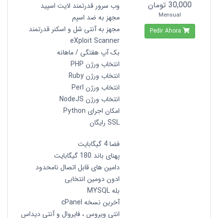
30,000 تومان
وب سرور قدرتمند لایت اسپید
Mensual
مجهز به ضد اسپم
مجهز به آنتی شل و اسکنر قدرتمند
Pedir Ahora
eXploit Scanner
بک آپ هفتگی / ماهانه
انتخاب ورژن PHP
انتخاب ورژن Ruby
انتخاب ورژن Perl
انتخاب ورژن NodeJS
امکان اجرای Python
SSL رایگان
فضا 4 گیگابایت
پهنای باند 180 گیگابایت
دامین های قابل اتصال نامحدود
ادون دومین انتخابی
بله MYSQL
آخرین نسخه cPanel
انتي ويروس ، فايروال و آنتي ديداس