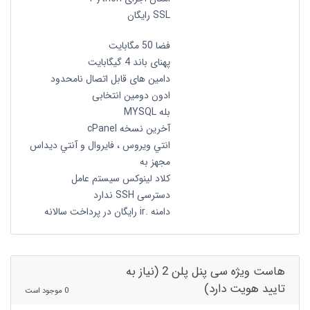
SSL رایگان
فضا 50 مگابایت
پهنای باند 4 گیگابایت
دامین های قابل اتصال نامحدود
ادون دومین انتخابی
بله MYSQL
آخرین نسخه cPanel
انتي ويروس ، فايروال و آنتي ديداس
مجهز به
کلاد لینوکس سیستم عامل
دسترسی SSH ندارد
دامنه .ir رایگان در پرداخت سالانه
هاست ویژه سی پنل پلن 2 (نیاز به
تایید هویت دارد)
0 موجود است