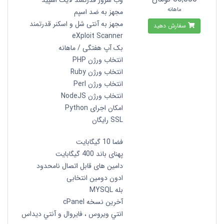
وب سرور قدرتمند لایت اسپید
ماهانه
مجهز به ضد اسپم
مجهز به آنتی شل و اسکنر قدرتمند
سفارش دهید
eXploit Scanner
بک آپ هفتگی / ماهانه
انتخاب ورژن PHP
انتخاب ورژن Ruby
انتخاب ورژن Perl
انتخاب ورژن NodeJS
امکان اجرای Python
SSL رایگان
فضا 10 گیگابایت
پهنای باند 400 گیگابایت
دامین های قابل اتصال نامحدود
ادون دومین انتخابی
بله MYSQL
آخرین نسخه cPanel
انتي ويروس ، فايروال و آنتي ديداس