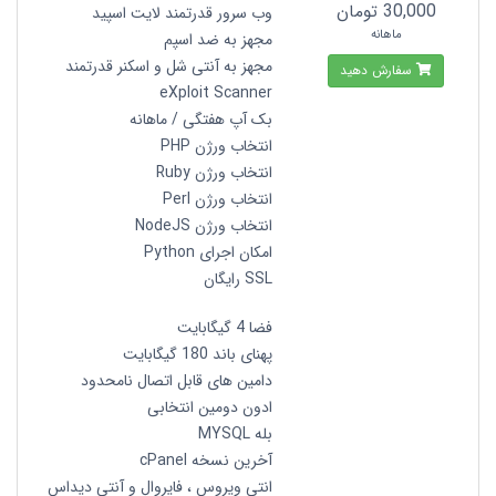
30,000 تومان
وب سرور قدرتمند لایت اسپید
ماهانه
مجهز به ضد اسپم
مجهز به آنتی شل و اسکنر قدرتمند
سفارش دهید
eXploit Scanner
بک آپ هفتگی / ماهانه
انتخاب ورژن PHP
انتخاب ورژن Ruby
انتخاب ورژن Perl
انتخاب ورژن NodeJS
امکان اجرای Python
SSL رایگان
فضا 4 گیگابایت
پهنای باند 180 گیگابایت
دامین های قابل اتصال نامحدود
ادون دومین انتخابی
بله MYSQL
آخرین نسخه cPanel
انتي ويروس ، فايروال و آنتي ديداس