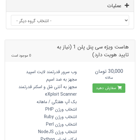
عملیات
هاست ویژه سی پنل پلن 1 (نیاز به
تایید هویت دارد)
0 موجود است
30,000 تومان
وب سرور قدرتمند لایت اسپید
سالانه
مجهز به ضد اسپم
مجهز به آنتی شل و اسکنر قدرتمند
سفارش دهید
eXploit Scanner
بک آپ هفتگی / ماهانه
انتخاب ورژن PHP
انتخاب ورژن Ruby
انتخاب ورژن Perl
انتخاب ورژن NodeJS
امکان اجرای Python