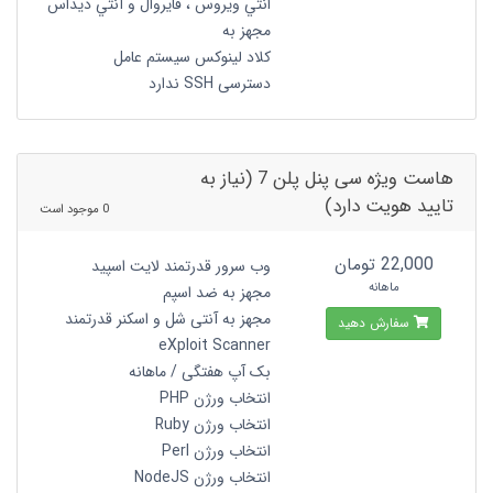
انتي ويروس ، فايروال و آنتي ديداس
مجهز به
کلاد لینوکس سیستم عامل
دسترسی SSH ندارد
هاست ویژه سی پنل پلن 7 (نیاز به
تایید هویت دارد)
0 موجود است
22,000 تومان
وب سرور قدرتمند لایت اسپید
ماهانه
مجهز به ضد اسپم
مجهز به آنتی شل و اسکنر قدرتمند
سفارش دهید
eXploit Scanner
بک آپ هفتگی / ماهانه
انتخاب ورژن PHP
انتخاب ورژن Ruby
انتخاب ورژن Perl
انتخاب ورژن NodeJS