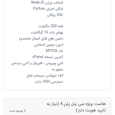
انتخاب ورژن NodeJS
امکان اجرای Python
SSL رایگان
فضا 200 مگابایت
پهنای باند 16 گیگابایت
دامین های قابل اتصال نامحدود
ادون دومین انتخابی
بله MYSQL
آخرین نسخه cPanel
انتي ويروس ، فايروال و آنتي ديداس
مجهز به
کلاد لینوکس سیستم عامل
دسترسی SSH ندارد
هاست ویژه سی پنل پلن 4 (نیاز به
تایید هویت دارد)
0 موجود است