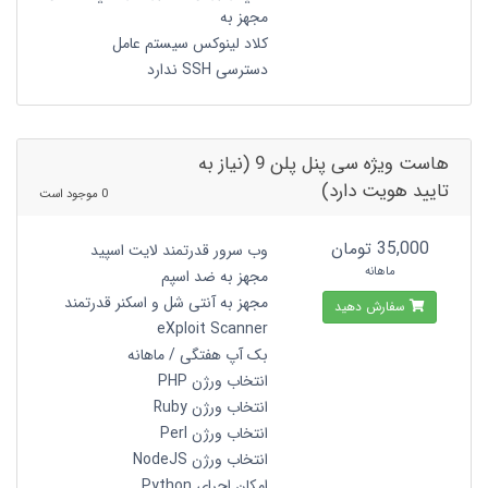
مجهز به
کلاد لینوکس سیستم عامل
دسترسی SSH ندارد
هاست ویژه سی پنل پلن 9 (نیاز به
تایید هویت دارد)
0 موجود است
35,000 تومان
وب سرور قدرتمند لایت اسپید
ماهانه
مجهز به ضد اسپم
مجهز به آنتی شل و اسکنر قدرتمند
سفارش دهید
eXploit Scanner
بک آپ هفتگی / ماهانه
انتخاب ورژن PHP
انتخاب ورژن Ruby
انتخاب ورژن Perl
انتخاب ورژن NodeJS
امکان اجرای Python