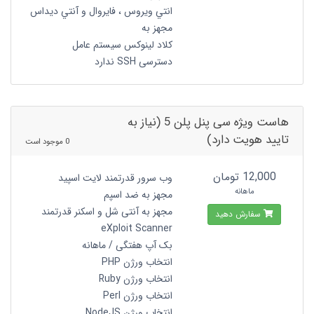
انتي ويروس ، فايروال و آنتي ديداس
مجهز به
کلاد لینوکس سیستم عامل
دسترسی SSH ندارد
هاست ویژه سی پنل پلن 5 (نیاز به
تایید هویت دارد)
0 موجود است
12,000 تومان
وب سرور قدرتمند لایت اسپید
ماهانه
مجهز به ضد اسپم
مجهز به آنتی شل و اسکنر قدرتمند
سفارش دهید
eXploit Scanner
بک آپ هفتگی / ماهانه
انتخاب ورژن PHP
انتخاب ورژن Ruby
انتخاب ورژن Perl
انتخاب ورژن NodeJS