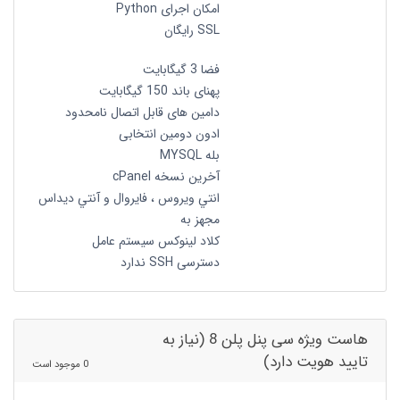
امکان اجرای Python
SSL رایگان
فضا 3 گیگابایت
پهنای باند 150 گیگابایت
دامین های قابل اتصال نامحدود
ادون دومین انتخابی
بله MYSQL
آخرین نسخه cPanel
انتي ويروس ، فايروال و آنتي ديداس
مجهز به
کلاد لینوکس سیستم عامل
دسترسی SSH ندارد
هاست ویژه سی پنل پلن 8 (نیاز به
تایید هویت دارد)
0 موجود است