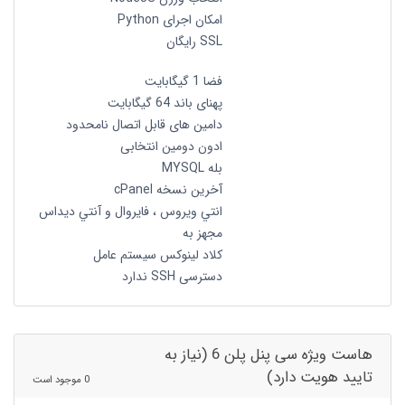
امکان اجرای Python
SSL رایگان
فضا 1 گیگابایت
پهنای باند 64 گیگابایت
دامین های قابل اتصال نامحدود
ادون دومین انتخابی
بله MYSQL
آخرین نسخه cPanel
انتي ويروس ، فايروال و آنتي ديداس
مجهز به
کلاد لینوکس سیستم عامل
دسترسی SSH ندارد
هاست ویژه سی پنل پلن 6 (نیاز به
تایید هویت دارد)
0 موجود است