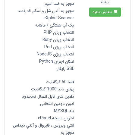
ماهانه
مجهز به ضد اسپم
مجهز به آنتی شل و اسکنر قدرتمند
سفارش دهید
eXploit Scanner
بک آپ هفتگی / ماهانه
انتخاب ورژن PHP
انتخاب ورژن Ruby
انتخاب ورژن Perl
انتخاب ورژن NodeJS
امکان اجرای Python
SSL رایگان
فضا 50 گیگابایت
پهنای باند 1000 گیگابایت
دامین های قابل اتصال نامحدود
ادون دومین انتخابی
بله MYSQL
آخرین نسخه cPanel
انتي ويروس ، فايروال و آنتي ديداس
مجهز به