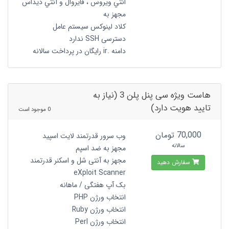
انتي ويروس ، فايروال و آنتي ديداس
مجهز به
کلاد لینوکس سیستم عامل
دسترسی SSH ندارد
دامنه .ir رایگان در پرداخت سالانه
هاست ویژه سی پنل پلن 3 (نیاز به
تایید هویت دارد)
0 موجود است
70,000 تومان
وب سرور قدرتمند لایت اسپید
سالانه
مجهز به ضد اسپم
مجهز به آنتی شل و اسکنر قدرتمند
سفارش دهید
eXploit Scanner
بک آپ هفتگی / ماهانه
انتخاب ورژن PHP
انتخاب ورژن Ruby
انتخاب ورژن Perl