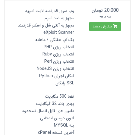
20,000 تومان
وب سرور قدرتمند لایت اسپید
سه ماهه
مجهز به ضد اسپم
مجهز به آنتی شل و اسکنر قدرتمند
سفارش دهید
eXploit Scanner
بک آپ هفتگی / ماهانه
انتخاب ورژن PHP
انتخاب ورژن Ruby
انتخاب ورژن Perl
انتخاب ورژن NodeJS
امکان اجرای Python
SSL رایگان
فضا 500 مگابایت
پهنای باند 32 گیگابایت
دامین های قابل اتصال نامحدود
ادون دومین انتخابی
بله MYSQL
آخرین نسخه cPanel