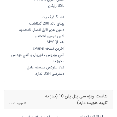
SSL رایگان
فضا 5 گیگابایت
پهنای باند 200 گیگابایت
دامین های قابل اتصال نامحدود
ادون دومین انتخابی
بله MYSQL
آخرین نسخه cPanel
انتي ويروس ، فايروال و آنتي ديداس
مجهز به
کلاد لینوکس سیستم عامل
دسترسی SSH ندارد
هاست ویژه سی پنل پلن 10 (نیاز به
تایید هویت دارد)
0 موجود است
60,000 تومان