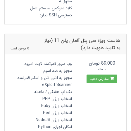
مجهز به
کلاد لینوکس سیستم عامل
دسترسی SSH ندارد
هاست ویژه سی پنل آلمان پلن 11 (نیاز
به تایید هویت دارد)
0 موجود است
89,000 تومان
وب سرور قدرتمند لایت اسپید
ماهانه
مجهز به ضد اسپم
مجهز به آنتی شل و اسکنر قدرتمند
سفارش دهید
eXploit Scanner
بک آپ هفتگی / ماهانه
انتخاب ورژن PHP
انتخاب ورژن Ruby
انتخاب ورژن Perl
انتخاب ورژن NodeJS
امکان اجرای Python