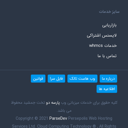
سایز خدمات
بازاریابی
لایسنس اشتراکی
خدمات whmcs
تماس با ما
درباره ما
وب هاست تالک
فایل سرا
قوانین
اطلاعیه ها
کلیه حقوق برای خدمات میزبانی وب
پارسه دو
تخت جمشید محفوظ
می باشد.
Copyright © 2021
ParseDev
Persepolis Web Hosting
Services Ltd. Cloud Computing Technology ® , All Rights