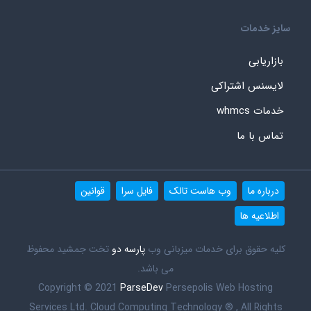
سایز خدمات
بازاریابی
لایسنس اشتراکی
خدمات whmcs
تماس با ما
درباره ما
وب هاست تالک
فایل سرا
قوانین
اطلاعیه ها
کلیه حقوق برای خدمات میزبانی وب
پارسه دو
تخت جمشید محفوظ
می باشد.
Copyright © 2021
ParseDev
Persepolis Web Hosting
Services Ltd. Cloud Computing Technology ® , All Rights