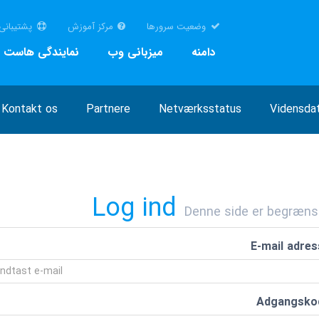
وضعیت سرورها
مرکز آموزش
پشتیبانی
دامنه
میزبانی وب
نمایندگی هاست
Kontakt os
Partnere
Netværksstatus
Vidensda
Log ind
Denne side er begræns
E-mail adres
Adgangsko