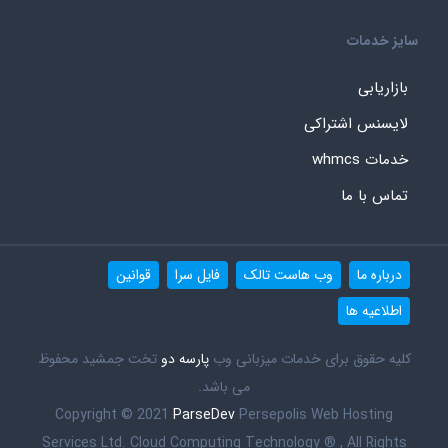
سایز خدمات
بازاریابی
لایسنس اشتراکی
خدمات whmcs
تماس با ما
درباره ما
وب هاست تالک
فایل سرا
قوانین
اطلاعیه ها
کلیه حقوق برای خدمات میزبانی وب
پارسه دو
تخت جمشید محفوظ
می باشد.
Copyright © 2021
ParseDev
Persepolis Web Hosting
Services Ltd. Cloud Computing Technology ® , All Rights