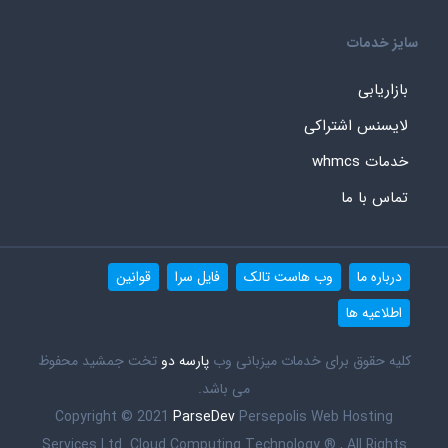
سایز خدمات
بازاریابی
لایسنس اشتراکی
خدمات whmcs
تماس با ما
درباره ما
وب هاست تالک
فایل سرا
قوانین
اطلاعیه ها
کلیه حقوق برای خدمات میزبانی وب
پارسه دو
تخت جمشید محفوظ
می باشد.
Copyright © 2021
ParseDev
Persepolis Web Hosting
Services Ltd. Cloud Computing Technology ® , All Rights