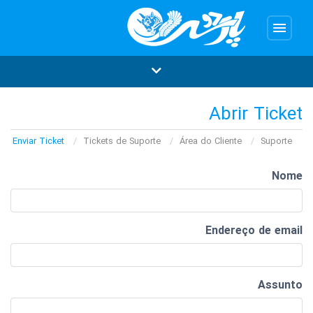
menu
Abrir Ticket
Enviar Ticket
Tickets de Suporte
Área do Cliente
Suporte
Nome
Endereço de email
Assunto