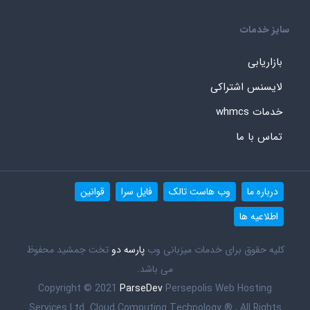
سایز خدمات
بازاریابی
لایسنس اشتراکی
خدمات whmcs
تماس با ما
درباره ما
وب هاست تالک
فایل سرا
قوانین
اطلاعیه ها
کلیه حقوق برای خدمات میزبانی وب
پارسه دو
تخت جمشید محفوظ
می باشد.
Copyright © 2021
ParseDev
Persepolis Web Hosting
Services Ltd. Cloud Computing Technology ® , All Rights