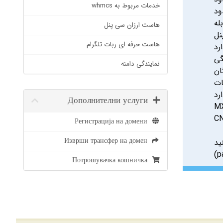
خدمات مربوط به whmcs
ود
له
هاست ارزان سی پنل
نل
هاست حرفه ای ربات تلگرام
رد
گی
نمایندگی دامنه
ات
رد
Дополнителни услуги
Регистрација на домени
Изврши трансфер на домен
د.
(p
Потрошувачка кошничка