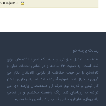
те и најавени.
Ова е безбедна околина која е заштитена при злоупотреба. Вашата IP адреса е (
رسالت پارسه دو
هدف ما، تبدیل میزبانی وب به یک تجربه لذتبخش برای
شما است. به صورت ۲۴ ساعته و در تمامی لحظات توان و
تلاشمان را در جهت حفاظت از دارایی آنلاینتان بکار می
گیریم تا خیال شما همواره آسوده باشد. اطمینان داریم با هنر
کار تیمی و قدرت تیم حرفه ای متخصصان پارسه دو، می
توانیم به رویاهای شما رنگ واقعیت ببخشیم و در تمامی
بلندپروازی هایتان، حامی کسب و کار آنلاین شما بمانیم.