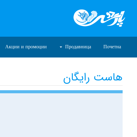
Акции и промоции
Продавница
Почетна
هاست رایگان