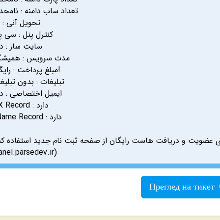
تعداد ساب دامنه : نامحد
تحویل آنی : ب
کنترل پنل : سی پ
سایت ساز : دا
مدت سرویس : همیش
مبلغ پرداخت : رایگان!
تبلیغات : بدون تبلیغ
ایمیل اختصاصی : دا
MX Record : دارد
CName Record : دارد
عضویت و دریافت هاست رایگان از صفحه ثبت نام جدید استفاده کنی
anel.parsedev.ir)
Преглед на тикет