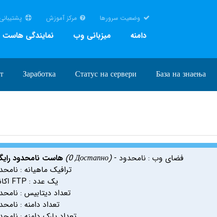
وضعیت سرورها
مرکز آموزش
پشتیبانی
دامنه
میزبانی وب
نمایندگی هاست
т
Заработка
Статус на сервери
База на знаења
- فضای وب : نامحدود
(0 Достапно)
هاست نامحدود رایگ
ترافیک ماهیانه : نامحد
اکانت FTP : یک عدد
تعداد دیتابیس : نامحد
تعداد دامنه : نامحد
تعداد پارک دامنه : نامحد