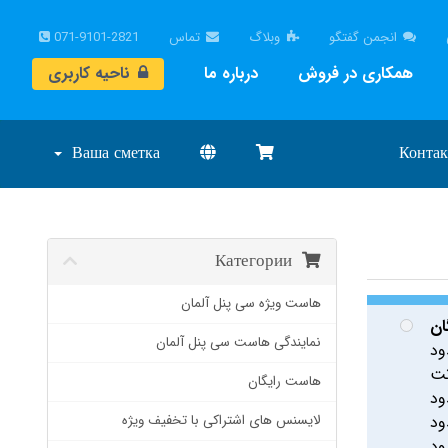
انجمن گفتگو
وبلاگ
تماس
071-9101-2821
همکاری در فروش
درباره ما
ناحیه کاربری
Ваша сметка
Контак
Категории
هاست ویژه سی پنل آلمان
ان
نمایندگی هاست سی پنل آلمان
ود
هاست رایگان
ود
ود
لایسنس های اشتراکی با تخفیف ویژه
ود