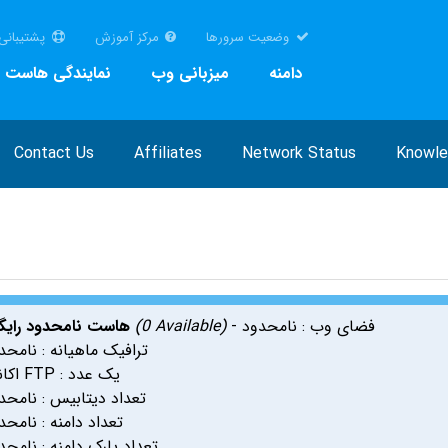
وضعیت سرورها
مرکز آموزش
پشتیبانی
دامنه
میزبانی وب
نمایندگی هاست
Contact Us
Affiliates
Network Status
Knowl
- فضای وب : نامحدود
(0 Available)
هاست نامحدود رایگ
ترافیک ماهیانه : نامحد
اکانت FTP : یک عدد
تعداد دیتابیس : نامحد
تعداد دامنه : نامحد
تعداد پارک دامنه : نامحد