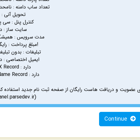
تعداد ساب دامنه : نامحد
تحویل آنی : ب
کنترل پنل : سی پ
سایت ساز : دا
مدت سرویس : همیش
مبلغ پرداخت : رایگان!
تبلیغات : بدون تبلیغ
ایمیل اختصاصی : دا
MX Record : دارد
CName Record : دارد
عضویت و دریافت هاست رایگان از صفحه ثبت نام جدید استفاده کنی
anel.parsedev.ir)
Continue