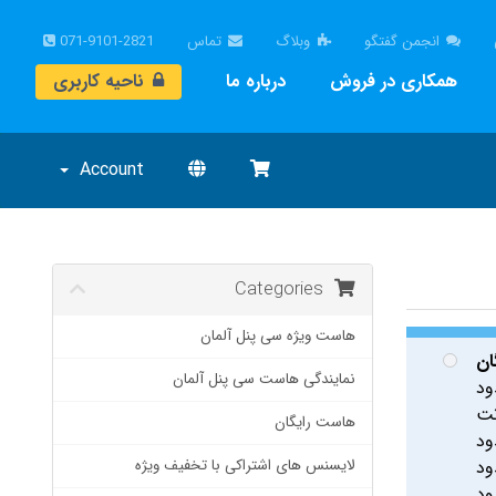
انجمن گفتگو
وبلاگ
تماس
071-9101-2821
همکاری در فروش
درباره ما
ناحیه کاربری
Account
Categories
هاست ویژه سی پنل آلمان
ان
نمایندگی هاست سی پنل آلمان
ود
هاست رایگان
ود
ود
لایسنس های اشتراکی با تخفیف ویژه
ود