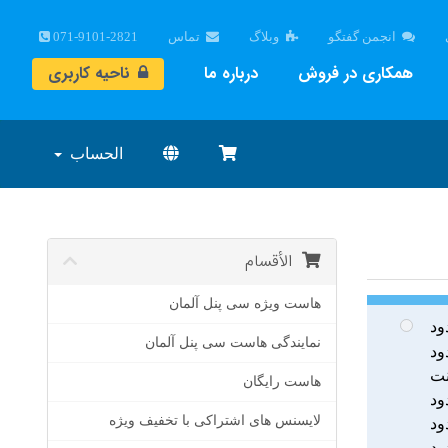
انجمن گفتگو
وبلاگ
تماس
071-9101-2821
همکاری در فروش
درباره ما
ناحیه کاربری
الحساب
الأقسام
هاست ویژه سی پنل آلمان
ود
نمایندگی هاست سی پنل آلمان
ود
هاست رایگان
ود
لایسنس های اشتراکی با تخفیف ویژه
ود
ود