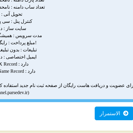
تعداد ساب دامنه : نامحد
تحویل آنی : ب
کنترل پنل : سی پ
سایت ساز : دا
مدت سرویس : همیش
مبلغ پرداخت : رایگان!
تبلیغات : بدون تبلیغ
ایمیل اختصاصی : دا
MX Record : دارد
CName Record : دارد
ی عضویت و دریافت هاست رایگان از صفحه ثبت نام جدید استفاده کنی
anel.parsedev.ir)
الاستمرار