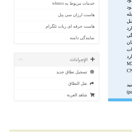
خدمات مربوط به whmcs
ود
له
هاست ارزان سی پنل
نل
هاست حرفه ای ربات تلگرام
رد
گی
نمایندگی دامنه
ات
رد
الإجراءات
تسجيل نطاق جديد
نقل النطاق
د.
(p
شاهد العربة