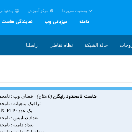
وضعیت سرورها
مرکز آموزش
پشتیبانی
دامنه
میزبانی وب
نمایندگی هاست
روحات
حالة الشبكة
نظام نقاطي
راسلنا
هاست نامحدود رایگان
(0 متاح)
- فضای وب : نامحد
ترافیک ماهیانه : نامحد
اکانت FTP : یک عدد
تعداد دیتابیس : نامحد
تعداد دامنه : نامحد
تعداد پارک دامنه : نامحد