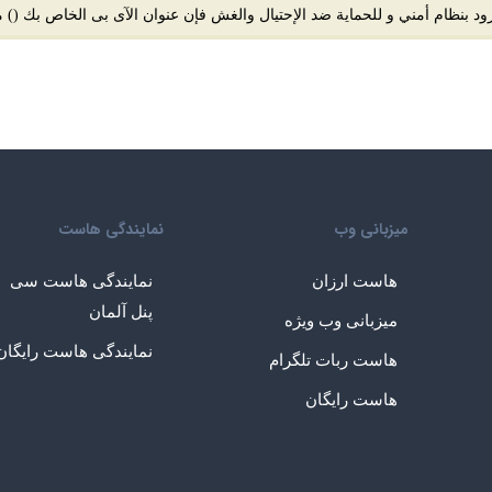
 بنظام أمني و للحماية ضد الإحتيال والغش فإن عنوان الآى بى الخاص بك (
) 
میزبانی وب
نمایندگی هاست
هاست ارزان
نمایندگی هاست سی
پنل آلمان
میزبانی وب ویژه
نمایندگی هاست رایگان
هاست ربات تلگرام
هاست رایگان